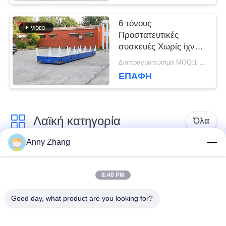
6 τόνους
Προστατευτικές
συσκευές Χωρίς ίχνη
καρότσι μεταφοράς
Διαπραγματεύσιμα MOQ:1 σύνολο/σύνολα
υλικού
ΕΠΑΦΉ
Λαϊκή κατηγορία
Όλα
Anny Zhang
κάρρο μεταφοράς
trackless κάρρο
μπαταριών
μεταφοράς
8:40 PM
Good day, what product are you looking for?
κάρρο μεταφοράς
AGV αυτόματο
ραγών
καθοδηγημένο όχημα