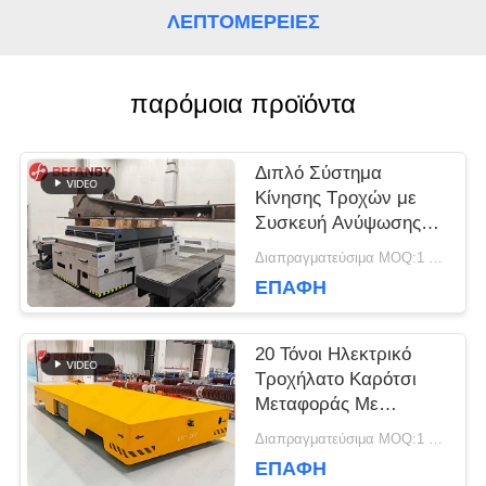
ΛΕΠΤΟΜΈΡΕΙΕΣ
ΖΗΤΉΣΤΕ
παρόμοια προϊόντα
ΈΝΑ
ΑΠΌΣΠΑΣΜΑ
Διπλό Σύστημα
Κίνησης Τροχών με
Συσκευή Ανύψωσης
SITEMAP
για Οχήματα
Διαπραγματεύσιμα MOQ:1 σύνολο/σύνολα
Μεταφοράς Χωρίς
ΕΠΑΦΉ
Ράγες σε Εργοστάσια
PRIVACY
20 Τόνοι Ηλεκτρικό
POLICY
Τροχήλατο Καρότσι
Μεταφοράς Με
Μαγνητική Πλοήγηση
Διαπραγματεύσιμα MOQ:1 σύνολο/σύνολα
ΕΠΑΦΉ