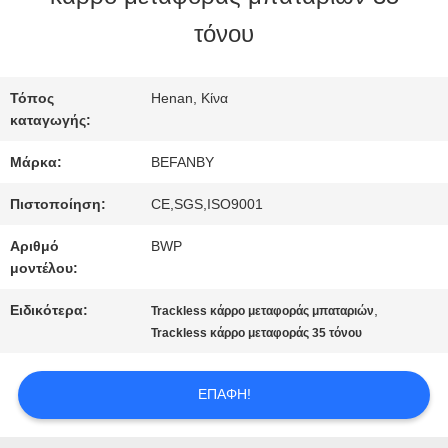
τόνου
ΠΟΙΟΤΙΚΌΣ
ΈΛΕΓΧΟΣ
Τόπος
Henan, Κίνα
καταγωγής:
Μάρκα:
BEFANBY
ΜΑΣ
Πιστοποίηση:
CE,SGS,ISO9001
ΕΛΆΤΕ
Αριθμό
BWP
ΣΕ
μοντέλου:
ΕΠΑΦΉ
Ειδικότερα:
,
Trackless κάρρο μεταφοράς μπαταριών
Trackless κάρρο μεταφοράς 35 τόνου
ΜΕ
ΕΠΑΦΉ!
ΕΙΔΉΣΕΙΣ