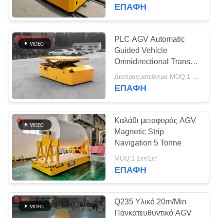
ΈΛΕΓΧΟΣ
εργοστασίων
ΕΠΑΦΉ
ΜΑΣ
PLC AGV Automatic
172
ΕΛΆΤΕ
Guided Vehicle
κάρρο μεταφοράς
Omnidirectional Transfer
ΣΕ
Cart
ραγών
Διαπραγματεύσιμα MOQ:1 σύνολο/σύνολα
ΕΠΑΦΉ
ΕΠΑΦΉ
ΜΕ
Καλάθι μεταφοράς AGV
ΕΙΔΉΣΕΙΣ
Magnetic Strip
Navigation 5 Tonne
146
ΖΗΤΉΣΤΕ
MOQ:1 Σετ/Σετ
AGV αυτόματο
ΕΠΑΦΉ
ΈΝΑ
καθοδηγημένο
ΑΠΌΣΠΑΣΜΑ
Q235 Υλικό 20m/Min
όχημα
Πανκατευθυντικό AGV