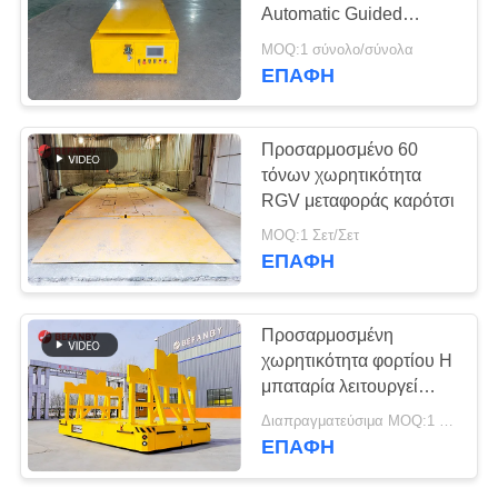
SITEMAP
Automatic Guided
Vehicle Trackless
MOQ:1 σύνολο/σύνολα
Transfer Cart
PRIVACY
ΕΠΑΦΉ
9
POLICY
Βιομηχανικοί τροχοί
Προσαρμοσμένο 60
Mecanum
τόνων χωρητικότητα
RGV μεταφοράς καρότσι
MOQ:1 Σετ/Σετ
ΕΠΑΦΉ
84
Προσαρμοσμένη
Μηχανοποιημένο
χωρητικότητα φορτίου Η
μπαταρία λειτουργεί
καροτσάκι
χωρίς τροχιά AGV
Διαπραγματεύσιμα MOQ:1 Σετ/Σετ
μεταφορά καρότσι με
μεταφοράς
ΕΠΑΦΉ
έξυπνο σύστημα
πλοήγησης