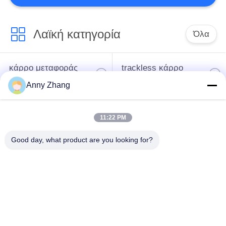
40
Λαϊκή κατηγορία
κάρρο μεταφοράς
Όλα
σπειρών
κάρρο μεταφοράς
trackless κάρρο
μπαταριών
μεταφοράς
Anny Zhang
κάρρο μεταφοράς
AGV αυτόματο
11:22 PM
ραγών
καθοδηγημένο όχημα
18
Good day, what product are you looking for?
Κάρρο μεταφοράς
Μηχανοποιημένο
Βιομηχανικοί τροχοί
φορμών
καροτσάκι
Mecanum
μεταφοράς
Ηλεκτρικό κάρρο
Υλικά κάρρα
μεταφοράς
μεταφοράς