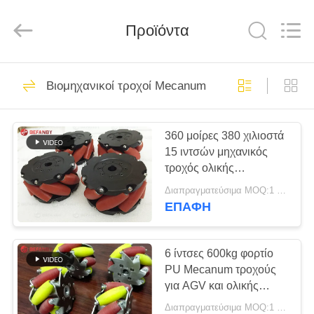
Hundred
Percent
Electrical
and
Προϊόντα
Mechanical
Co.,Ltd.
All
Rights
ΣΠΊΤΙ
Reserved.
323
Βιομηχανικοί τροχοί Mecanum
κάρρο μεταφοράς
ΠΡΟΪΌΝΤΑ
μπαταριών
360 μοίρες 380 χιλιοστά
15 ιντσών μηχανικός
ΠΕΡΊΠΟΥ
τροχός ολικής
ΕΜΕΊΣ
κατεύθυνσης τροχός για
Διαπραγματεύσιμα MOQ:1 Piece
AGV τροχόσπιτο
ΕΠΑΦΉ
360
ΓΎΡΟΣ
trackless κάρρο
ΕΡΓΟΣΤΑΣΊΩΝ
6 ίντσες 600kg φορτίο
PU Mecanum τροχούς
μεταφοράς
για AGV και ολικής
ΠΟΙΟΤΙΚΌΣ
κατευθύνσεων
Διαπραγματεύσιμα MOQ:1 Piece