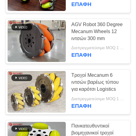
ΈΛΕΓΧΟΣ
εφαρμογές
ΕΠΑΦΉ
ΜΑΣ
AGV Robot 360 Degree
172
ΕΛΆΤΕ
Mecanum Wheels 12
κάρρο μεταφοράς
ιντσών 300 mm
ΣΕ
ραγών
Διαπραγματεύσιμα MOQ:1 κομμάτι
ΕΠΑΦΉ
ΕΠΑΦΉ
ΜΕ
Τροχοί Mecanum 6
ΕΙΔΉΣΕΙΣ
ιντσών βαρέως τύπου
για καρότσι Logistics
146
ΖΗΤΉΣΤΕ
Διαπραγματεύσιμα MOQ:1 Piece
AGV αυτόματο
ΕΠΑΦΉ
ΈΝΑ
καθοδηγημένο
ΑΠΌΣΠΑΣΜΑ
Πανκατευθυντικοί
όχημα
βιομηχανικοί τροχοί