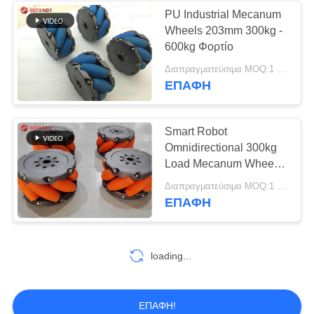
PU Industrial Mecanum
Wheels 203mm 300kg -
119
600kg Φορτίο
Ηλεκτρικό κάρρο
Διαπραγματεύσιμα MOQ:1 Piece
ΕΠΑΦΉ
μεταφοράς
Smart Robot
Omnidirectional 300kg
Load Mecanum Wheel
152 mm
41
Διαπραγματεύσιμα MOQ:1 Piece
ΕΠΑΦΉ
Υλικά κάρρα
μεταφοράς
loading...
ΕΠΑΦΉ!