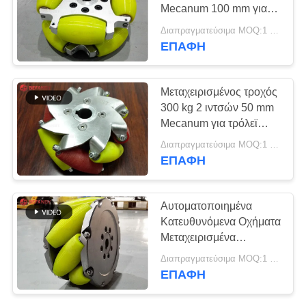
SITEMAP
Mecanum 100 mm για
AGV
Διαπραγματεύσιμα MOQ:1 Piece
PRIVACY
ΕΠΑΦΉ
9
POLICY
Βιομηχανικοί τροχοί
Μεταχειρισμένος τροχός
Mecanum
300 kg 2 ιντσών 50 mm
Mecanum για τρόλεϊ
AGV
Διαπραγματεύσιμα MOQ:1 Piece
ΕΠΑΦΉ
84
Αυτοματοποιημένα
Μηχανοποιημένο
Κατευθυνόμενα Οχήματα
Μεταχειρισμένα
καροτσάκι
Mecanum Τροχοί 8
Διαπραγματεύσιμα MOQ:1 Piece
ιντσών 203 mm
μεταφοράς
ΕΠΑΦΉ