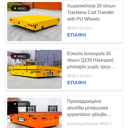
Χωρητικότητα 20 τόνων
Trackless Cart Transfer
119
with PU Wheels
Ηλεκτρικό κάρρο
MOQ:1 Σετ/Σετ
ΕΠΑΦΉ
μεταφοράς
Εύκολη λειτουργία 30
τόνων Q235 Ηλεκτρική
μπαταρία χωρίς τροχιά
μεταφοράς καρότσι για
41
MOQ:1 Σετ/Σετ
το εργοστάσιο μούχλας
ΕΠΑΦΉ
Υλικά κάρρα
μεταφοράς
Προσαρμοσμένα
αλυσίδα μεταγωγικά
εργοστάσιο χάλυβα
trackless μεταφοράς
Διαπραγματεύσιμα MOQ:1 σύνολο/σύνολα
τρολ