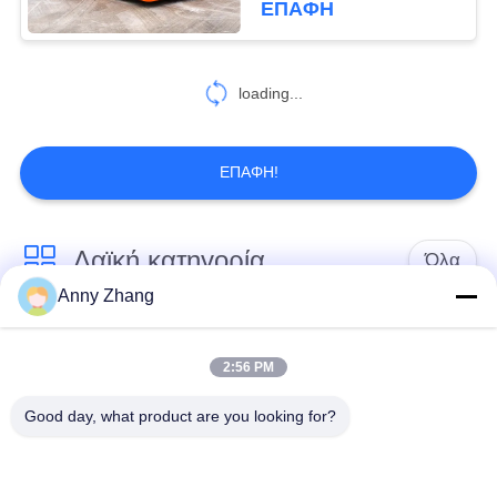
ΕΠΑΦΉ
40
κάρρο μεταφοράς
loading...
σπειρών
ΕΠΑΦΉ!
Λαϊκή κατηγορία
Όλα
18
Anny Zhang
Κάρρο μεταφοράς
κάρρο μεταφοράς
trackless κάρρο
φορμών
μπαταριών
μεταφοράς
2:56 PM
Good day, what product are you looking for?
κάρρο μεταφοράς
AGV αυτόματο
ραγών
καθοδηγημένο όχημα