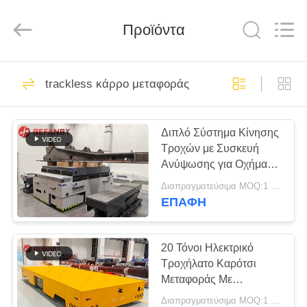
Hundred
Percent
Electrical
and
Προϊόντα
Mechanical
Co.,Ltd.
All
Rights
ΣΠΊΤΙ
Reserved.
323
trackless κάρρο μεταφοράς
κάρρο μεταφοράς
ΠΡΟΪΌΝΤΑ
μπαταριών
Διπλό Σύστημα Κίνησης
Τροχών με Συσκευή
ΠΕΡΊΠΟΥ
Ανύψωσης για Οχήματα
ΕΜΕΊΣ
Μεταφοράς Χωρίς Ράγες
Διαπραγματεύσιμα MOQ:1 σύνολο/σύνολα
σε Εργοστάσια
ΕΠΑΦΉ
360
ΓΎΡΟΣ
trackless κάρρο
ΕΡΓΟΣΤΑΣΊΩΝ
20 Τόνοι Ηλεκτρικό
Τροχήλατο Καρότσι
μεταφοράς
Μεταφοράς Με
ΠΟΙΟΤΙΚΌΣ
Μαγνητική Πλοήγηση
Διαπραγματεύσιμα MOQ:1 σύνολο/σύνολα