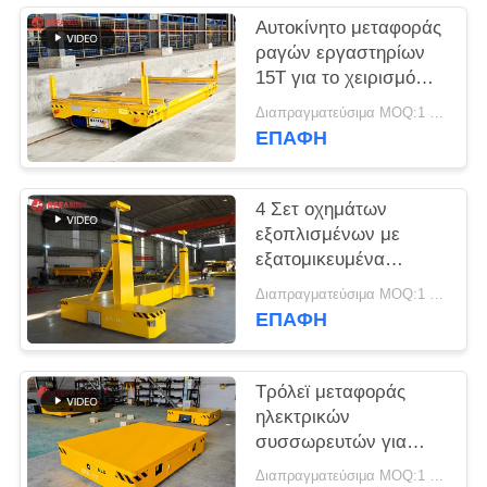
SITEMAP
Αυτοκίνητο μεταφοράς
ραγών εργαστηρίων
PRIVACY
15T για το χειρισμό
σωλήνων χάλυβα
POLICY
Διαπραγματεύσιμα MOQ:1 σύνολο/σύνολα
ΕΠΑΦΉ
4 Σετ οχημάτων
εξοπλισμένων με
εξατομικευμένα
βαγόνια
Διαπραγματεύσιμα MOQ:1 set/sets
σιδηροδρομικής
ΕΠΑΦΉ
μεταφοράς
Τρόλεϊ μεταφοράς
ηλεκτρικών
συσσωρευτών για
εργοστάσιο
Διαπραγματεύσιμα MOQ:1 Σετ/Σετ