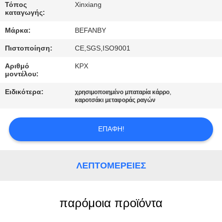
ΈΛΕΓΧΟΣ
Τόπος
Xinxiang
καταγωγής:
Μάρκα:
BEFANBY
ΜΑΣ
ΕΛΆΤΕ
Πιστοποίηση:
CE,SGS,ISO9001
ΣΕ
Αριθμό
KPX
μοντέλου:
ΕΠΑΦΉ
Ειδικότερα:
,
χρησιμοποιημένο μπαταρία κάρρο
ΜΕ
καροτσάκι μεταφοράς ραγών
ΕΙΔΉΣΕΙΣ
ΕΠΑΦΉ!
ΖΗΤΉΣΤΕ
ΛΕΠΤΟΜΈΡΕΙΕΣ
ΈΝΑ
ΑΠΌΣΠΑΣΜΑ
παρόμοια προϊόντα