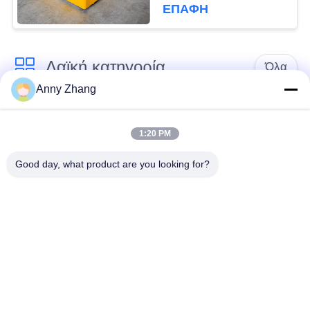
μηχανημάτων
ΕΠΑΦΉ
Λαϊκή κατηγορία
Όλα
Anny Zhang
κάρρο μεταφοράς
trackless κάρρο
μπαταριών
μεταφοράς
1:20 PM
Good day, what product are you looking for?
κάρρο μεταφοράς
AGV αυτόματο
ραγών
καθοδηγημένο όχημα
Μηχανοποιημένο
Βιομηχανικοί τροχοί
καροτσάκι
Mecanum
μεταφοράς
Ηλεκτρικό κάρρο
Υλικά κάρρα