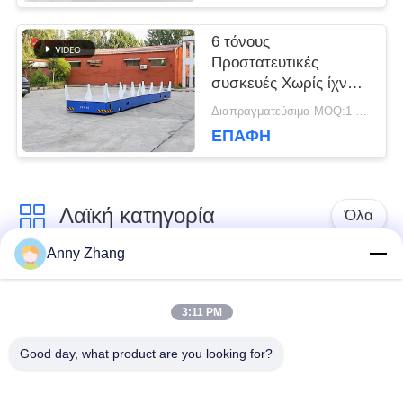
6 τόνους
Προστατευτικές
συσκευές Χωρίς ίχνη
καρότσι μεταφοράς
Διαπραγματεύσιμα MOQ:1 σύνολο/σύνολα
υλικού
ΕΠΑΦΉ
Λαϊκή κατηγορία
Όλα
Anny Zhang
κάρρο μεταφοράς
trackless κάρρο
μπαταριών
μεταφοράς
3:11 PM
Good day, what product are you looking for?
κάρρο μεταφοράς
AGV αυτόματο
ραγών
καθοδηγημένο όχημα