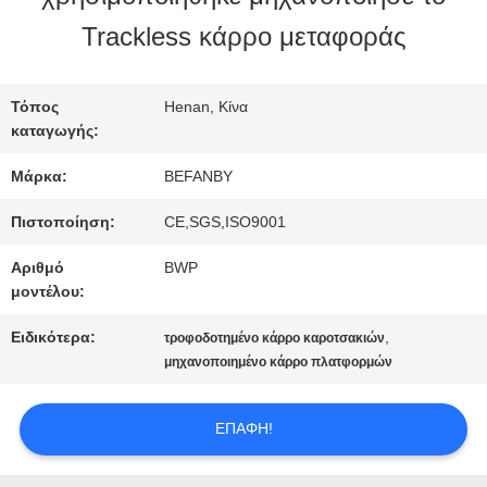
Trackless κάρρο μεταφοράς
ΠΟΙΟΤΙΚΌΣ
ΈΛΕΓΧΟΣ
Τόπος
Henan, Κίνα
καταγωγής:
Μάρκα:
BEFANBY
ΜΑΣ
Πιστοποίηση:
CE,SGS,ISO9001
ΕΛΆΤΕ
Αριθμό
BWP
ΣΕ
μοντέλου:
ΕΠΑΦΉ
Ειδικότερα:
,
τροφοδοτημένο κάρρο καροτσακιών
μηχανοποιημένο κάρρο πλατφορμών
ΜΕ
ΕΠΑΦΉ!
ΕΙΔΉΣΕΙΣ