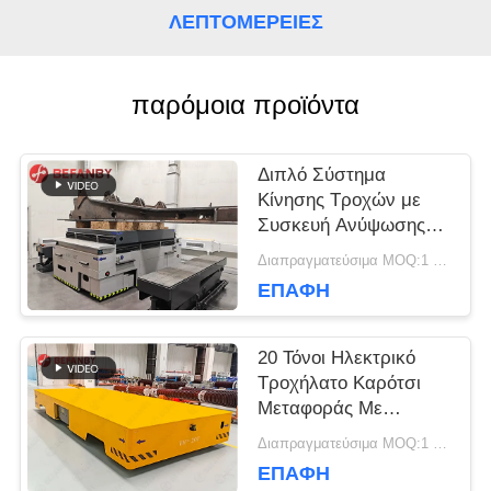
ΛΕΠΤΟΜΈΡΕΙΕΣ
ΖΗΤΉΣΤΕ
παρόμοια προϊόντα
ΈΝΑ
ΑΠΌΣΠΑΣΜΑ
Διπλό Σύστημα
Κίνησης Τροχών με
Συσκευή Ανύψωσης
SITEMAP
για Οχήματα
Διαπραγματεύσιμα MOQ:1 σύνολο/σύνολα
Μεταφοράς Χωρίς
ΕΠΑΦΉ
Ράγες σε Εργοστάσια
PRIVACY
20 Τόνοι Ηλεκτρικό
POLICY
Τροχήλατο Καρότσι
Μεταφοράς Με
Μαγνητική Πλοήγηση
Διαπραγματεύσιμα MOQ:1 σύνολο/σύνολα
ΕΠΑΦΉ