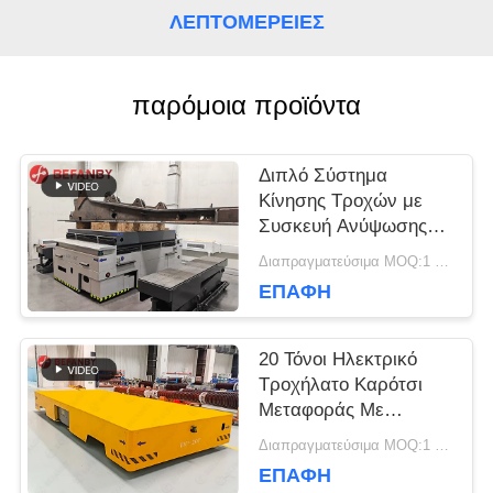
ΛΕΠΤΟΜΈΡΕΙΕΣ
ΖΗΤΉΣΤΕ
παρόμοια προϊόντα
ΈΝΑ
ΑΠΌΣΠΑΣΜΑ
Διπλό Σύστημα
Κίνησης Τροχών με
Συσκευή Ανύψωσης
SITEMAP
για Οχήματα
Διαπραγματεύσιμα MOQ:1 σύνολο/σύνολα
Μεταφοράς Χωρίς
ΕΠΑΦΉ
Ράγες σε Εργοστάσια
PRIVACY
20 Τόνοι Ηλεκτρικό
POLICY
Τροχήλατο Καρότσι
Μεταφοράς Με
Μαγνητική Πλοήγηση
Διαπραγματεύσιμα MOQ:1 σύνολο/σύνολα
ΕΠΑΦΉ