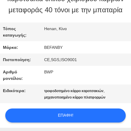
μεταφοράς 40 τόνοι με την μπαταρία
ΠΟΙΟΤΙΚΌΣ
ΈΛΕΓΧΟΣ
Τόπος
Henan, Κίνα
καταγωγής:
Μάρκα:
BEFANBY
ΜΑΣ
Πιστοποίηση:
CE,SGS,ISO9001
ΕΛΆΤΕ
Αριθμό
BWP
ΣΕ
μοντέλου:
ΕΠΑΦΉ
Ειδικότερα:
,
τροφοδοτημένο κάρρο καροτσακιών
μηχανοποιημένο κάρρο πλατφορμών
ΜΕ
ΕΠΑΦΉ!
ΕΙΔΉΣΕΙΣ