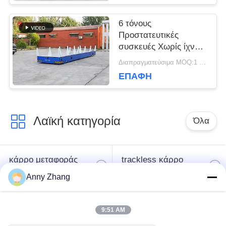
6 τόνους
Προστατευτικές
συσκευές Χωρίς ίχνη
καρότσι μεταφοράς
Διαπραγματεύσιμα MOQ:1 σύνολο/σύνολα
υλικού
ΕΠΑΦΉ
Λαϊκή κατηγορία
Όλα
κάρρο μεταφοράς
trackless κάρρο
μπαταριών
μεταφοράς
Anny Zhang
κάρρο μεταφοράς
AGV αυτόματο
9:51 AM
ραγών
καθοδηγημένο όχημα