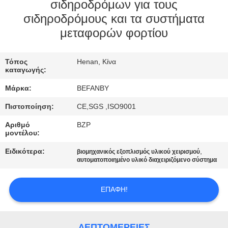
ΈΛΕΓΧΟΣ
σιδηροδρόμων για τους
σιδηροδρόμους και τα συστήματα
μεταφορών φορτίου
ΜΑΣ
ΕΛΆΤΕ
Τόπος
Henan, Κίνα
ΣΕ
καταγωγής:
ΕΠΑΦΉ
Μάρκα:
BEFANBY
ΜΕ
Πιστοποίηση:
CE,SGS ,ISO9001
Αριθμό
BZP
ΕΙΔΉΣΕΙΣ
μοντέλου:
Ειδικότερα:
,
βιομηχανικός εξοπλισμός υλικού χειρισμού
αυτοματοποιημένο υλικό διαχειριζόμενο σύστημα
ΖΗΤΉΣΤΕ
ΈΝΑ
ΕΠΑΦΉ!
ΑΠΌΣΠΑΣΜΑ
ΛΕΠΤΟΜΈΡΕΙΕΣ