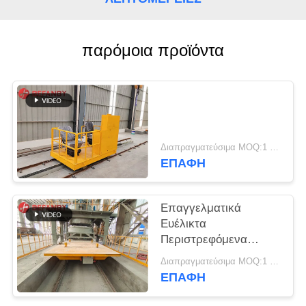
SITEMAP
PRIVACY
παρόμοια προϊόντα
POLICY
Διαπραγματεύσιμα MOQ:1 σύνολο/σύνολα
ΕΠΑΦΉ
Επαγγελματικά
Ευέλικτα
Περιστρεφόμενα
Αμαξίδια Μεταφοράς
Διαπραγματεύσιμα MOQ:1 σύνολο/σύνολα
με Σταθμό
ΕΠΑΦΉ