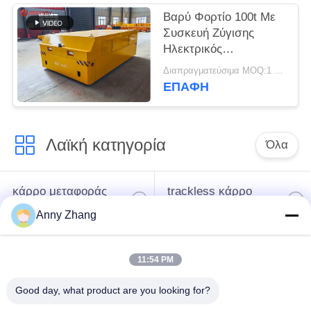
Βαρύ Φορτίο 100t Με
Συσκευή Ζύγισης
Ηλεκτρικός
Ελκυστήρας Οδού-
Διαπραγματεύσιμα MOQ:1 σύνολο/σύνολα
Σιδηροδρόμου
ΕΠΑΦΉ
Λαϊκή κατηγορία
Όλα
κάρρο μεταφοράς
trackless κάρρο
μπαταριών
μεταφοράς
Anny Zhang
κάρρο μεταφοράς
AGV αυτόματο
11:54 PM
ραγών
καθοδηγημένο όχημα
Good day, what product are you looking for?
Μηχανοποιημένο