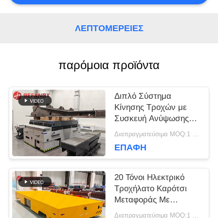
ΖΗΤΉΣΤΕ
ΛΕΠΤΟΜΈΡΕΙΕΣ
ΈΝΑ
παρόμοια προϊόντα
ΑΠΌΣΠΑΣΜΑ
Διπλό Σύστημα
SITEMAP
Κίνησης Τροχών με
Συσκευή Ανύψωσης
για Οχήματα
Διαπραγματεύσιμα MOQ:1 σύνολο/σύνολα
PRIVACY
Μεταφοράς Χωρίς
ΕΠΑΦΉ
Ράγες σε Εργοστάσια
POLICY
20 Τόνοι Ηλεκτρικό
Τροχήλατο Καρότσι
Μεταφοράς Με
Μαγνητική Πλοήγηση
Διαπραγματεύσιμα MOQ:1 σύνολο/σύνολα