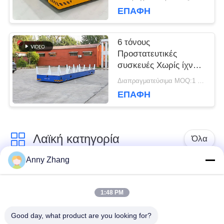
ΕΠΑΦΉ
6 τόνους
Προστατευτικές
συσκευές Χωρίς ίχνη
καρότσι μεταφοράς
Διαπραγματεύσιμα MOQ:1 σύνολο/σύνολα
υλικού
ΕΠΑΦΉ
Λαϊκή κατηγορία
Όλα
Anny Zhang
κάρρο μεταφοράς
trackless κάρρο
μπαταριών
μεταφοράς
1:48 PM
Good day, what product are you looking for?
κάρρο μεταφοράς
AGV αυτόματο