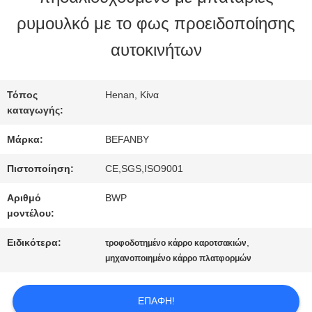
ρυμουλκό με το φως προειδοποίησης
ΠΟΙΟΤΙΚΌΣ
αυτοκινήτων
ΈΛΕΓΧΟΣ
Τόπος
Henan, Κίνα
καταγωγής:
ΜΑΣ
Μάρκα:
BEFANBY
ΕΛΆΤΕ
Πιστοποίηση:
CE,SGS,ISO9001
ΣΕ
Αριθμό
BWP
ΕΠΑΦΉ
μοντέλου:
ΜΕ
Ειδικότερα:
,
τροφοδοτημένο κάρρο καροτσακιών
μηχανοποιημένο κάρρο πλατφορμών
ΕΙΔΉΣΕΙΣ
ΕΠΑΦΉ!