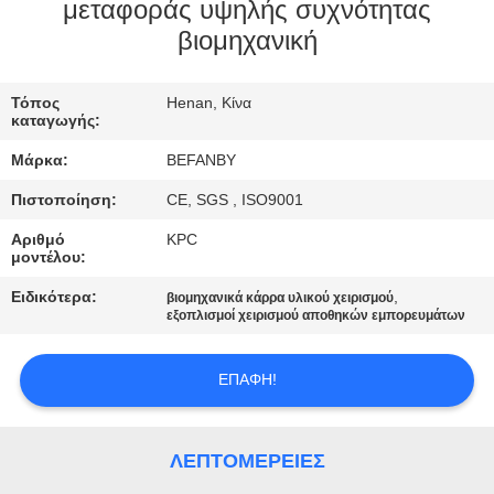
ΈΛΕΓΧΟΣ
μεταφοράς υψηλής συχνότητας
βιομηχανική
ΜΑΣ
Τόπος
Henan, Κίνα
ΕΛΆΤΕ
καταγωγής:
ΣΕ
Μάρκα:
BEFANBY
ΕΠΑΦΉ
Πιστοποίηση:
CE, SGS , ISO9001
ΜΕ
Αριθμό
KPC
μοντέλου:
ΕΙΔΉΣΕΙΣ
Ειδικότερα:
,
βιομηχανικά κάρρα υλικού χειρισμού
εξοπλισμοί χειρισμού αποθηκών εμπορευμάτων
ΖΗΤΉΣΤΕ
ΕΠΑΦΉ!
ΈΝΑ
ΑΠΌΣΠΑΣΜΑ
ΛΕΠΤΟΜΈΡΕΙΕΣ