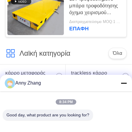
μπάρα τροφοδότησης
όχημα χειρισμού
εργαστηρίων
Διαπραγματεύσιμα MOQ:1 σύνολο/σύνολα
ηλεκτρικό στις ράγες
ΕΠΑΦΉ
Λαϊκή κατηγορία
Όλα
κάρρο μεταφοράς
trackless κάρρο
μπαταριών
μεταφοράς
Anny Zhang
κάρρο μεταφοράς
AGV αυτόματο
8:34 PM
ραγών
καθοδηγημένο όχημα
Good day, what product are you looking for?
Μηχανοποιημένο
Βιομηχανικοί τροχοί
καροτσάκι