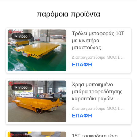
SITEMAP
παρόμοια προϊόντα
PRIVACY
POLICY
Τρόλεϊ μεταφοράς 10Τ
με κινητήρα
μπαστούνας
Διαπραγματεύσιμα MOQ:1 σύνολο
ΕΠΑΦΉ
Χρησιμοποιημένο
μπάρα τροφοδότησης
καροτσάκι ραγών
σπειρών 60 τόνος για
Διαπραγματεύσιμα MOQ:1 σύνολο
το εργοστάσιο
ΕΠΑΦΉ
15T τροφοδοτημένο