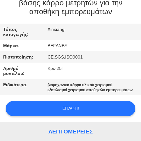
ΈΛΕΓΧΟΣ
βάσης κάρρο μετρητών για την
αποθήκη εμπορευμάτων
ΜΑΣ
Τόπος
Xinxiang
ΕΛΆΤΕ
καταγωγής:
ΣΕ
Μάρκα:
BEFANBY
ΕΠΑΦΉ
Πιστοποίηση:
CE,SGS,ISO9001
ΜΕ
Αριθμό
Kpc-25T
μοντέλου:
ΕΙΔΉΣΕΙΣ
Ειδικότερα:
,
βιομηχανικά κάρρα υλικού χειρισμού
εξοπλισμοί χειρισμού αποθηκών εμπορευμάτων
ΖΗΤΉΣΤΕ
ΕΠΑΦΉ!
ΈΝΑ
ΑΠΌΣΠΑΣΜΑ
ΛΕΠΤΟΜΈΡΕΙΕΣ