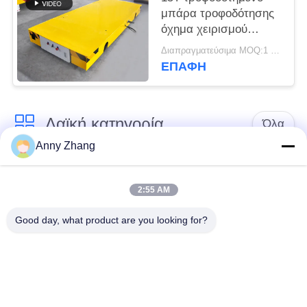
μπάρα τροφοδότησης
όχημα χειρισμού
εργαστηρίων
Διαπραγματεύσιμα MOQ:1 σύνολο/σύνολα
ηλεκτρικό στις ράγες
ΕΠΑΦΉ
Λαϊκή κατηγορία
Όλα
Anny Zhang
κάρρο μεταφοράς
trackless κάρρο
μπαταριών
μεταφοράς
2:55 AM
Good day, what product are you looking for?
κάρρο μεταφοράς
AGV αυτόματο
ραγών
καθοδηγημένο όχημα
Μηχανοποιημένο
Βιομηχανικοί τροχοί
καροτσάκι