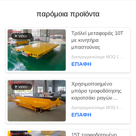
SITEMAP
παρόμοια προϊόντα
PRIVACY
POLICY
Τρόλεϊ μεταφοράς 10Τ
με κινητήρα
μπαστούνας
Διαπραγματεύσιμα MOQ:1 σύνολο
ΕΠΑΦΉ
Χρησιμοποιημένο
μπάρα τροφοδότησης
καροτσάκι ραγών
σπειρών 60 τόνος για
Διαπραγματεύσιμα MOQ:1 σύνολο
το εργοστάσιο
ΕΠΑΦΉ
15T τροφοδοτημένο