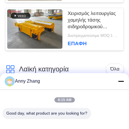
Χειρισμός λειτουργίας
χαμηλής τάσης
σιδηροδρομικού
μεταφορικού
Διαπραγματεύσιμα MOQ:1 σετ/σετ
καροτσιού για
ΕΠΑΦΉ
βιομηχανικό τομέα
Λαϊκή κατηγορία
Όλα
Anny Zhang
κάρρο μεταφοράς
trackless κάρρο
μπαταριών
μεταφοράς
8:15 AM
Good day, what product are you looking for?
κάρρο μεταφοράς
AGV αυτόματο
ραγών
καθοδηγημένο όχημα