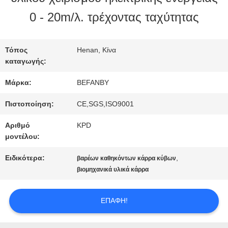
0 - 20m/λ. τρέχοντας ταχύτητας
ΠΟΙΟΤΙΚΌΣ
ΈΛΕΓΧΟΣ
Τόπος
Henan, Κίνα
καταγωγής:
Μάρκα:
BEFANBY
ΜΑΣ
Πιστοποίηση:
CE,SGS,ISO9001
ΕΛΆΤΕ
Αριθμό
KPD
ΣΕ
μοντέλου:
ΕΠΑΦΉ
Ειδικότερα:
,
βαρέων καθηκόντων κάρρα κύβων
βιομηχανικά υλικά κάρρα
ΜΕ
ΕΠΑΦΉ!
ΕΙΔΉΣΕΙΣ