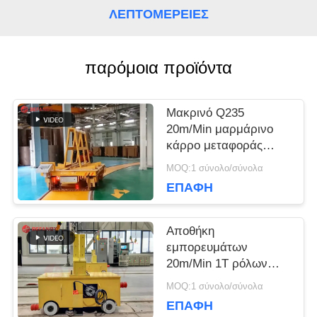
ΛΕΠΤΟΜΈΡΕΙΕΣ
ΖΗΤΉΣΤΕ
παρόμοια προϊόντα
ΈΝΑ
ΑΠΌΣΠΑΣΜΑ
Μακρινό Q235
20m/Min μαρμάρινο
κάρρο μεταφοράς
SITEMAP
ραγών 15 τόνου
MOQ:1 σύνολο/σύνολα
ΕΠΑΦΉ
PRIVACY
Αποθήκη
POLICY
εμπορευμάτων
20m/Min 1T ρόλων
χάλυβα στο κάρρο
MOQ:1 σύνολο/σύνολα
μεταφοράς ραγών
ΕΠΑΦΉ