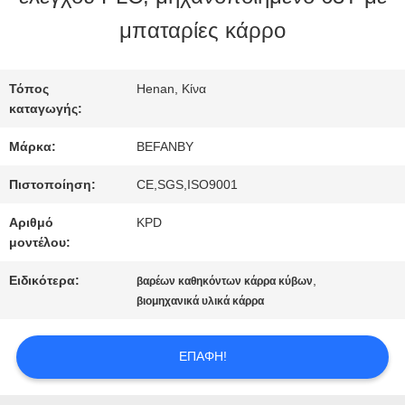
μπαταρίες κάρρο
ΠΟΙΟΤΙΚΌΣ
ΈΛΕΓΧΟΣ
Τόπος
Henan, Κίνα
καταγωγής:
Μάρκα:
BEFANBY
ΜΑΣ
Πιστοποίηση:
CE,SGS,ISO9001
ΕΛΆΤΕ
Αριθμό
KPD
ΣΕ
μοντέλου:
ΕΠΑΦΉ
Ειδικότερα:
,
βαρέων καθηκόντων κάρρα κύβων
βιομηχανικά υλικά κάρρα
ΜΕ
ΕΠΑΦΉ!
ΕΙΔΉΣΕΙΣ