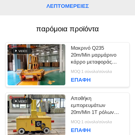
ΛΕΠΤΟΜΈΡΕΙΕΣ
ΖΗΤΉΣΤΕ
παρόμοια προϊόντα
ΈΝΑ
ΑΠΌΣΠΑΣΜΑ
Μακρινό Q235
20m/Min μαρμάρινο
κάρρο μεταφοράς
SITEMAP
ραγών 15 τόνου
MOQ:1 σύνολο/σύνολα
ΕΠΑΦΉ
PRIVACY
Αποθήκη
POLICY
εμπορευμάτων
20m/Min 1T ρόλων
χάλυβα στο κάρρο
MOQ:1 σύνολο/σύνολα
μεταφοράς ραγών
ΕΠΑΦΉ