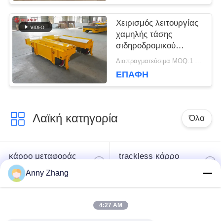
Χειρισμός λειτουργίας
χαμηλής τάσης
σιδηροδρομικού
μεταφορικού
Διαπραγματεύσιμα MOQ:1 σετ/σετ
καροτσιού για
ΕΠΑΦΉ
βιομηχανικό τομέα
Λαϊκή κατηγορία
Όλα
κάρρο μεταφοράς
trackless κάρρο
μπαταριών
μεταφοράς
Anny Zhang
κάρρο μεταφοράς
AGV αυτόματο
4:27 AM
ραγών
καθοδηγημένο όχημα