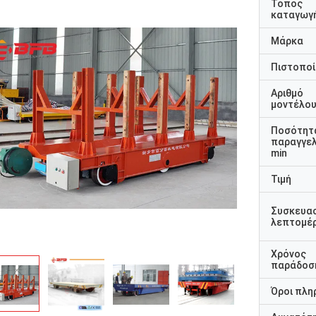
Τόπος
καταγωγ
Μάρκα
Πιστοποί
Αριθμό
μοντέλο
Ποσότητ
παραγγελ
min
Τιμή
Συσκευα
λεπτομέρ
Χρόνος
παράδοσ
Όροι πλη