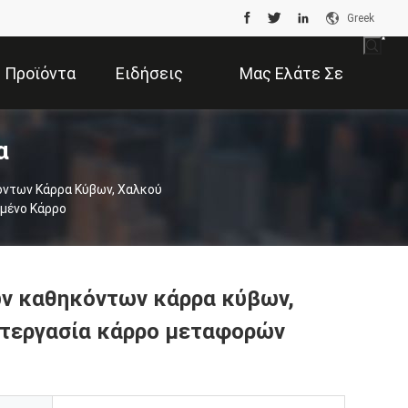
Greek
Προϊόντα
Ειδήσεις
Μας Ελάτε Σε
α
Επαφή Με
όντων Κάρρα Κύβων, Χαλκού
μένο Κάρρο
ων καθηκόντων κάρρα κύβων,
ατεργασία κάρρο μεταφορών