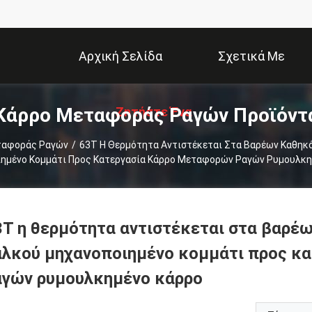
Αρχική Σελίδα
Σχετικά Με
Κάρρο Μεταφοράς Ραγών Προϊόντ
Ζητήστε Ένα
Εμάς
ταφοράς Ραγών
/
63T Η Θερμότητα Αντιστέκεται Στα Βαρέων Καθηκ
ημένο Κομμάτι Προς Κατεργασία Κάρρο Μεταφορών Ραγών Ρυμουλκη
Απόσπασμα
3T η θερμότητα αντιστέκεται στα βαρέ
αλκού μηχανοποιημένο κομμάτι προς κ
αγών ρυμουλκημένο κάρρο