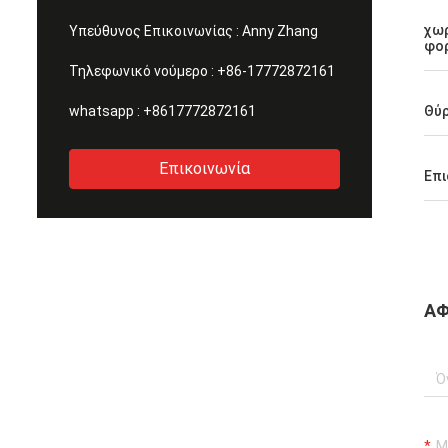
ευτυχές να κάνει τη συνεργασία με σ
χω
Υπεύθυνος Επικοινωνίας :
Anny Zhang
φο
Τηλεφωνικό νούμερο :
+86-17772872161
whatsapp :
+8617772872161
Θύ
Επικοινωνία
Επι
ΑΦ