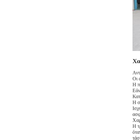
Χα
Αντ
Οι 
Η π
Εάν
Κατ
Η σ
Ισχ
ασφ
Χαμ
Η τ
ότα
τάσ