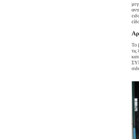
μεγ
αντ
ειδ
είδ
Αρ
Το 
τις
κατ
ΣΥΝ
σιδ