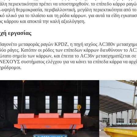
άλη περιεκτικότητα πρέπει να υποστηριχθούν. το επίπεδο κάρρο ραγώ
ι-υψηλή θερμοκρασία, περιβαλλοντική, μεγάλη περιεκτικότητα από το
ικό υλικό για το πλαίσιο και τη ρόδα κάρρων. για αυτά τα είδη εγκα
ος κάρρου και αποκτά την καλή αξιολόγηση.
χή εργασίας
βαγονέτο μεταφοράς ραγών KPDZ, η πηγή ισχύος AC380v μετασχηματί
 δύο ράγες. Κατόπιν οι ρόδες των επίπεδων κάρρων διευθύνουν το A
ώτατο σημείο των κάρρων, και έπειτα το AC36v μετασχηματίζεται 
ΕΧΟΎΣ συστήματος ελέγχου για να κάνει τα επίπεδα κάρρα να αρχίσο
ηρόδρομοι.