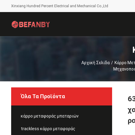
Xinxiang Hundred Percent Electrical and Mechanical Co.,Ltd
Αρχική Σελίδα
/
Κάρρο Με
Μηχανοποι
Όλα Τα Προϊόντα
6
χ
κάρρο μεταφοράς μπαταριών
ρ
trackless κάρρο μεταφοράς