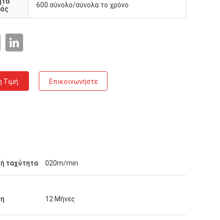
ητα
600 σύνολο/σύνολα το χρόνο
άς
η Τιμή
Επικοινωνήστε
κή ταχύτητα
020m/min
ση
12 Μήνες