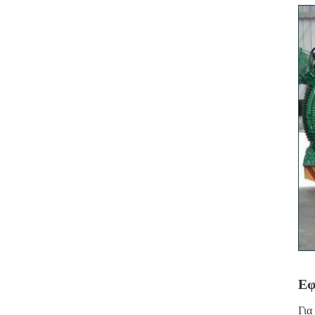
Εφ
Για