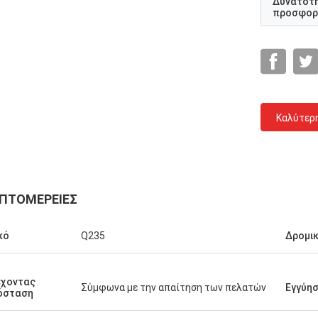
Δυνατότ
προσφορ
Καλύτερ
ΠΤΟΜΈΡΕΙΕΣ
Ceyhan
έρθω
Είστε πραγματικά επιχείρηση 5 αστεριών.
κό
Q235
Δρομι
ελπίδα που μπορώ να είμαι πελάτης
η
πέντε αστεριών!
 ξανά
έχοντας
α
Σύμφωνα με την απαίτηση των πελατών
Εγγύη
όσταση
ι
 μας,