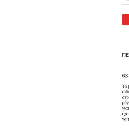
ΠΕ
63
Το 
σιδ
στο
ράγ
για
έχο
να 