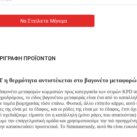
Να Στείλετε Μήνυμα
ΡΙΓΡΑΦΉ ΠΡΟΪΌΝΤΩΝ
T η θερμότητα αντιστέκεται στο βαγονέτο μεταφορώ
βαγονέτο μεταφορών κομματιών προς κατεργασία των σειρών KPD από
ηροδρόμους, το είδος βαγονέτου μεταφοράς είναι ένα από το καταλλη
ν τομέα βιομηχανίας τόσο επάνω. Φυσικά, άλλο επίπεδο κάρρο, αυτό 
ες της είναι με το έδαφος, και οι ρόδες της είναι με το έδαφος, έτσι όχ
τί σχεδιάζουμε είμαστε ότι η κατάλληλη (μόνο ράγες που απαιτούνται) 
υμε την επαγγελματική ομάδα και χρησιμοποιούμε την πιό προηγμένη τε
την κατασκευάσει προσεκτικά. Το Simutaneously, αυτό θα είναι ευκολ