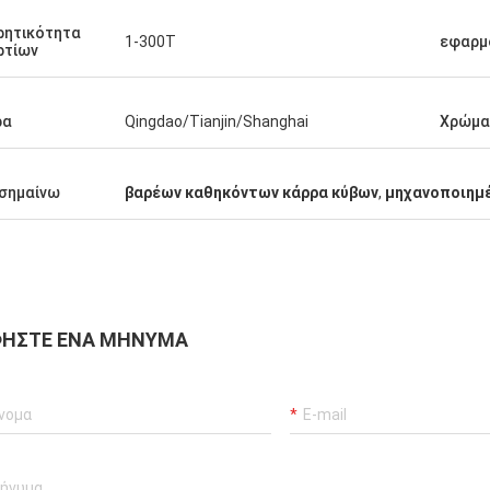
ας.
ρητικότητα
1-300T
εφαρμ
ρτίων
ρα
Qingdao/Tianjin/Shanghai
Χρώμα
σημαίνω
βαρέων καθηκόντων κάρρα κύβων
,
μηχανοποιημέ
ΉΣΤΕ ΈΝΑ ΜΉΝΥΜΑ