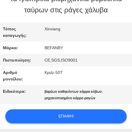
ταύρων στις ράγες χάλυβα
ΠΟΙΟΤΙΚΌΣ
ΈΛΕΓΧΟΣ
Τόπος
Xinxiang
καταγωγής:
Μάρκα:
BEFANBY
ΜΑΣ
Πιστοποίηση:
CE,SGS,ISO9001
ΕΛΆΤΕ
Αριθμό
Kpdz-50T
ΣΕ
μοντέλου:
ΕΠΑΦΉ
Ειδικότερα:
,
βαρέων καθηκόντων κάρρα κύβων
μηχανοποιημένο κάρρο ραγών
ΜΕ
ΕΠΑΦΉ!
ΕΙΔΉΣΕΙΣ