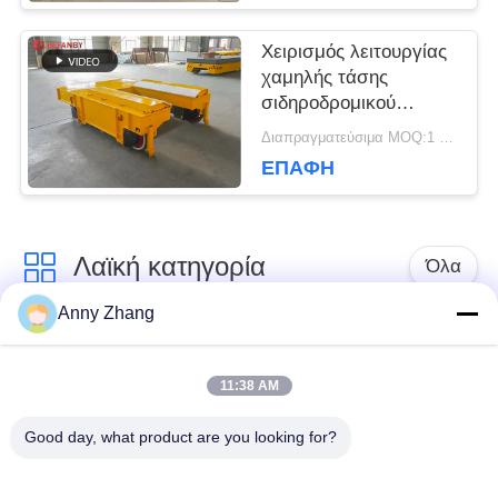
Χειρισμός λειτουργίας
χαμηλής τάσης
σιδηροδρομικού
μεταφορικού
Διαπραγματεύσιμα MOQ:1 σετ/σετ
καροτσιού για
ΕΠΑΦΉ
βιομηχανικό τομέα
Λαϊκή κατηγορία
Όλα
Anny Zhang
κάρρο μεταφοράς
trackless κάρρο
μπαταριών
μεταφοράς
11:38 AM
Good day, what product are you looking for?
κάρρο μεταφοράς
AGV αυτόματο
ραγών
καθοδηγημένο όχημα