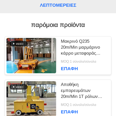
ΛΕΠΤΟΜΈΡΕΙΕΣ
ΖΗΤΉΣΤΕ
παρόμοια προϊόντα
ΈΝΑ
ΑΠΌΣΠΑΣΜΑ
Μακρινό Q235
20m/Min μαρμάρινο
κάρρο μεταφοράς
SITEMAP
ραγών 15 τόνου
MOQ:1 σύνολο/σύνολα
ΕΠΑΦΉ
PRIVACY
Αποθήκη
POLICY
εμπορευμάτων
20m/Min 1T ρόλων
χάλυβα στο κάρρο
MOQ:1 σύνολο/σύνολα
μεταφοράς ραγών
ΕΠΑΦΉ