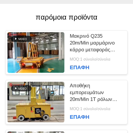
ΖΗΤΉΣΤΕ
παρόμοια προϊόντα
ΈΝΑ
Μακρινό Q235
ΑΠΌΣΠΑΣΜΑ
20m/Min μαρμάρινο
κάρρο μεταφοράς
ραγών 15 τόνου
MOQ:1 σύνολο/σύνολα
SITEMAP
ΕΠΑΦΉ
PRIVACY
Αποθήκη
εμπορευμάτων
POLICY
20m/Min 1T ρόλων
χάλυβα στο κάρρο
MOQ:1 σύνολο/σύνολα
μεταφοράς ραγών
ΕΠΑΦΉ