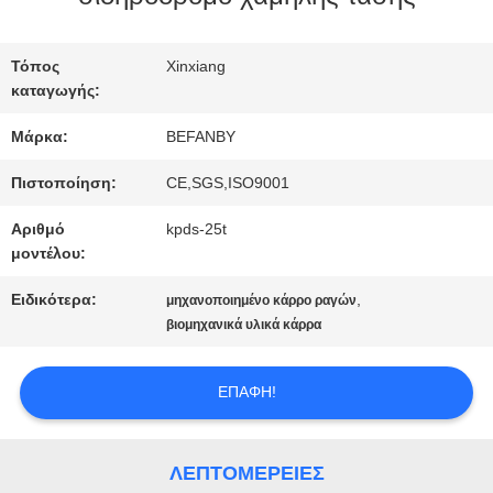
ΠΟΙΟΤΙΚΌΣ
Τόπος
Xinxiang
καταγωγής:
ΈΛΕΓΧΟΣ
Μάρκα:
BEFANBY
ΜΑΣ
Πιστοποίηση:
CE,SGS,ISO9001
Αριθμό
kpds-25t
ΕΛΆΤΕ
μοντέλου:
ΣΕ
Ειδικότερα:
,
μηχανοποιημένο κάρρο ραγών
βιομηχανικά υλικά κάρρα
ΕΠΑΦΉ
ΜΕ
ΕΠΑΦΉ!
ΕΙΔΉΣΕΙΣ
ΛΕΠΤΟΜΈΡΕΙΕΣ