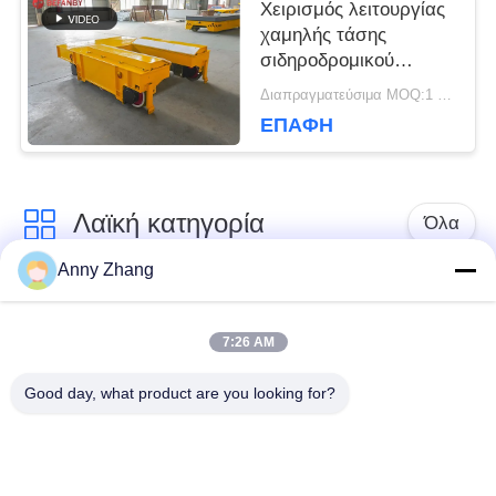
Χειρισμός λειτουργίας
χαμηλής τάσης
σιδηροδρομικού
μεταφορικού
Διαπραγματεύσιμα MOQ:1 σετ/σετ
καροτσιού για
ΕΠΑΦΉ
βιομηχανικό τομέα
Λαϊκή κατηγορία
Όλα
Anny Zhang
κάρρο μεταφοράς
trackless κάρρο
μπαταριών
μεταφοράς
7:26 AM
Good day, what product are you looking for?
κάρρο μεταφοράς
AGV αυτόματο
ραγών
καθοδηγημένο όχημα
Μηχανοποιημένο