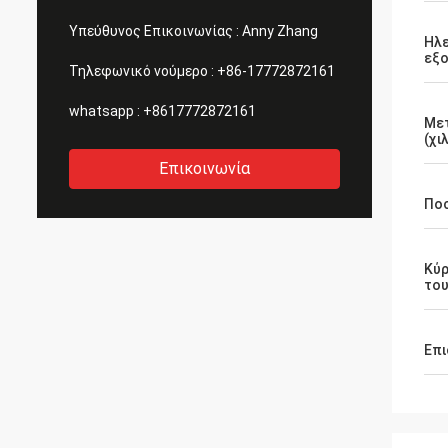
ευτυχέ
Υπεύθυνος Επικοινωνίας :
Anny Zhang
Ηλε
εξ
Τηλεφωνικό νούμερο :
+86-17772872161
whatsapp :
+8617772872161
Με
(χιλ
Επικοινωνία
Πο
Κύρ
του
Επι