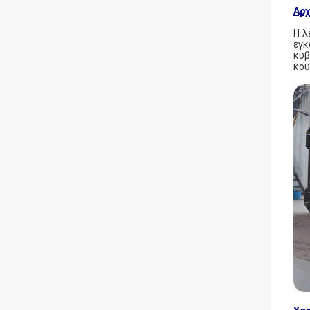
Αρχ
Η λ
εγκ
κυβ
κου