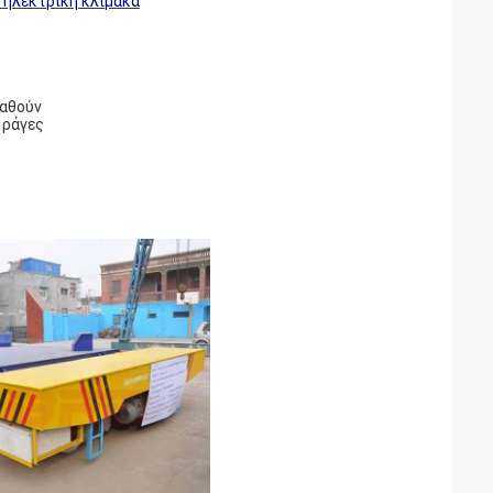
 ηλεκτρική κλίμακα
ταθούν
 ράγες