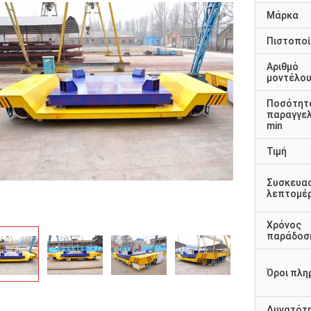
Μάρκα
Πιστοποί
Αριθμό
μοντέλο
Ποσότητ
παραγγελ
min
Τιμή
Συσκευα
λεπτομέρ
Χρόνος
παράδοσ
Όροι πλη
Δυνατότ