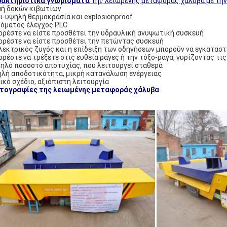
ρακτηριστικά γνωρίσματα
της λειωμένης μεταφοράς χάλυβα με την
ή δοκών κιβωτίων
ι-υψηλή θερμοκρασία και explosionproof
όματος έλεγχος PLC
ρέστε να είστε προσθέτει την υδραυλική ανυψωτική συσκευή
ρέστε να είστε προσθέτει την πετώντας συσκευή
λεκτρικός ζυγός και η επίδειξη των οδηγήσεων μπορούν να εγκατασ
ρέστε να τρέξετε στις ευθεία ράγες ή την τόξο-ράγα, γυρίζοντας τις
ηλό ποσοστό αποτυχίας, που λειτουργεί σταθερά
λή αποδοτικότητα, μικρή κατανάλωση ενέργειας
ικό σχέδιο, αξιόπιστη λειτουργία
τογραφίες της λειωμένης μεταφοράς χάλυβα