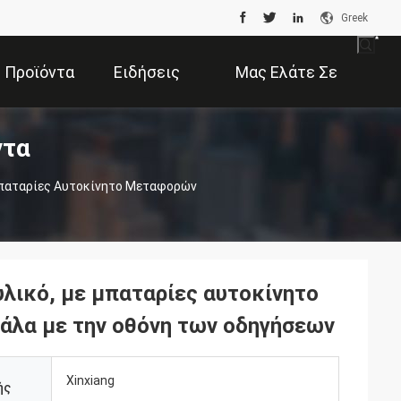
Greek
Προϊόντα
Ειδήσεις
Μας Ελάτε Σε
ντα
Επαφή Με
Μπαταρίες Αυτοκίνητο Μεταφορών
λικό, με μπαταρίες αυτοκίνητο
λα με την οθόνη των οδηγήσεων
Xinxiang
ής