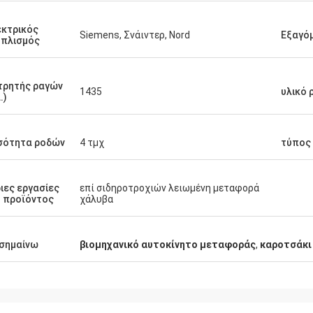
ς να κάνει τη συνεργασία με σας.
κτρικός
Siemens, Σνάιντερ, Nord
Εξαγό
οπλισμός
τρητής ραγών
1435
υλικό 
.)
σότητα ροδών
4 τμχ
τύπος
ιες εργασίες
επί σιδηροτροχιών λειωμένη μεταφορά
 προϊόντος
χάλυβα
σημαίνω
βιομηχανικό αυτοκίνητο μεταφοράς
,
καροτσάκι 