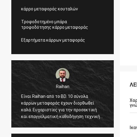
κάρρο μεταφοράς κουταλών
Τροφοδοτημένο μπάρα
τροφοδότησης κάρρο μεταφοράς
Εξαρτήματα κάρρων μεταφοράς
ΛΕ
Raihan
Είναι Raihan από το BD. 10 σύνολα
Γεια, 
.
Χαρ
κάρρων μεταφοράς έχουν διορθωθεί
στην Κ
γνώ
καλά. Ευχαριστίες για την προσεκτική
εργοστ
και επαγγελματική καθοδήγηση τεχνικής
άριστη
στο εργοστάσιό μας. Η ελπίδα που όλα
και μο
Ικα
μπορούν πηγαίνει καλά και αναμένει στην
πράγμα
επόμενη θαυμάσια συνεργασία με σας!
αρχίσε