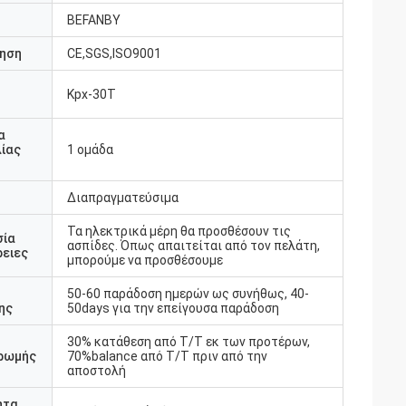
BEFANBY
ηση
CE,SGS,ISO9001
Kpx-30T
υ
α
ίας
1 ομάδα
Διαπραγματεύσιμα
Τα ηλεκτρικά μέρη θα προσθέσουν τις
σία
ασπίδες. Όπως απαιτείται από τον πελάτη,
ειες
μπορούμε να προσθέσουμε
50-60 παράδοση ημερών ως συνήθως, 40-
ης
50days για την επείγουσα παράδοση
30% κατάθεση από T/T εκ των προτέρων,
ρωμής
70%balance από T/T πριν από την
αποστολή
ητα