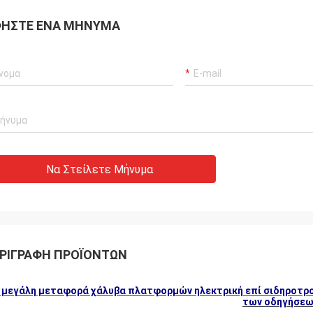
ΉΣΤΕ ΈΝΑ ΜΉΝΥΜΑ
Να Στείλετε Μήνυμα
ΡΙΓΡΑΦΉ ΠΡΟΪΌΝΤΩΝ
 μεγάλη μεταφορά χάλυβα πλατφορμών ηλεκτρική επί σιδηροτροχ
των οδηγήσεω