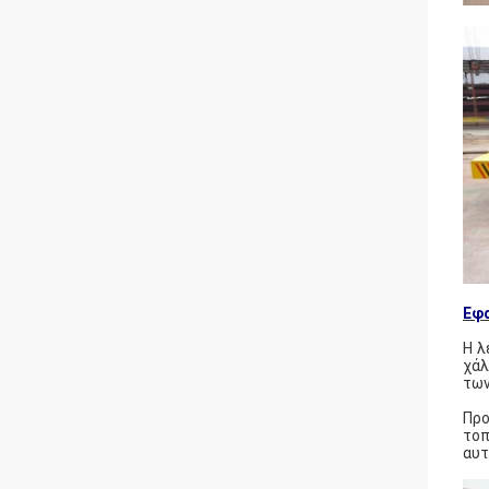
Εφ
Η λ
χάλ
των
Προ
τοπ
αυτ