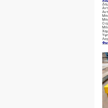
Χα
Δομ
Αντ
Αυτ
Μπο
Μπο
Ο η
Μπο
Χαμ
Υψη
Λογ
Φω