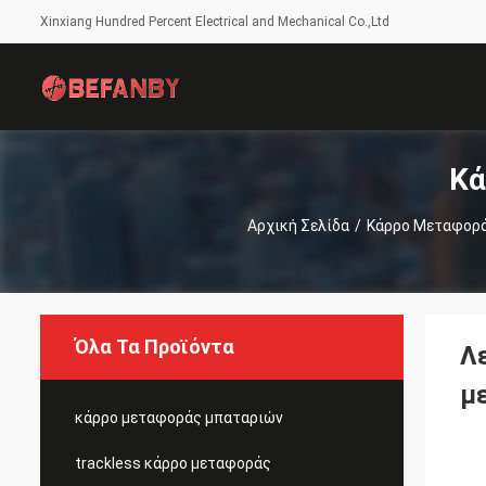
Xinxiang Hundred Percent Electrical and Mechanical Co.,Ltd
Κά
Αρχική Σελίδα
/
Κάρρο Μεταφορ
Όλα Τα Προϊόντα
Λ
μ
κάρρο μεταφοράς μπαταριών
trackless κάρρο μεταφοράς