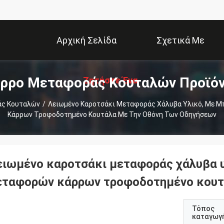
Αρχική Σελίδα
Σχετικά Με
ρρο Μεταφοράς Κουταλών Προϊό
Ζητήστε Ένα
Εμάς
άς Κουταλών
/
Λειωμένο Καροτσάκι Μεταφοράς Χάλυβα Υλικό, Με 
Κάρρων Τροφοδοτημένο Κουτάλα Με Την Οθόνη Των Οδηγήσεων
Απόσπασμα
ειωμένο καροτσάκι μεταφοράς χάλυβα υ
εταφορών κάρρων τροφοδοτημένο κουτά
Τόπος
καταγωγ