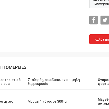
προσφορ
Καλύτερ
ΠΤΟΜΈΡΕΙΕΣ
Mohammed
Ceyha
είναι την πρώτη φορά μου να έρθω
Είστε πραγματικά επιχε
ακτηριστικό
Σταθερός, ασφάλεια, αντι-υψηλή
Ονομα
ίνα και να επισκεφτώ το
ρισμα
θερμοκρασία
φορτί
ελπίδα που μπορώ να εί
άσιο δύο φορές σε ένα έτος, η
πέντε αστεριών!
 υπηρεσία με κίνησε ξανά και ξανά
ιράζεται πολλά ενδιαφέροντα
Μέγεθ
νότητας
Μορφή 1 τόνος σε 300ton
τα με με. Και το στοιχείο έχει
αυτοκ
ι εργασμένος στο εργοστάσιό μας,