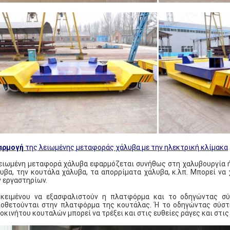
αρμογή
της λειωμένης μεταφοράς χάλυβα με την ηλεκτρική κλίμακα
ειωμένη μεταφορά χάλυβα εφαρμόζεται συνήθως στη χαλυβουργία ή 
υβα, την κουτάλα χάλυβα, τα απορρίματα χάλυβα, κ.λπ. Μπορεί να 
 εργαστηρίων.
κειμένου να εξασφαλιστούν η πλατφόρμα και το οδηγώντας σύσ
οθετούνται στην πλατφόρμα της κουτάλας. Ή το οδηγώντας σύστη
οκινήτου κουταλών μπορεί να τρέξει και στις ευθείες ράγες και στις