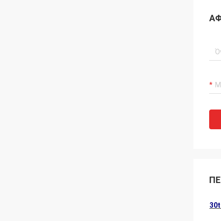
ΑΦ
ΠΕ
30t