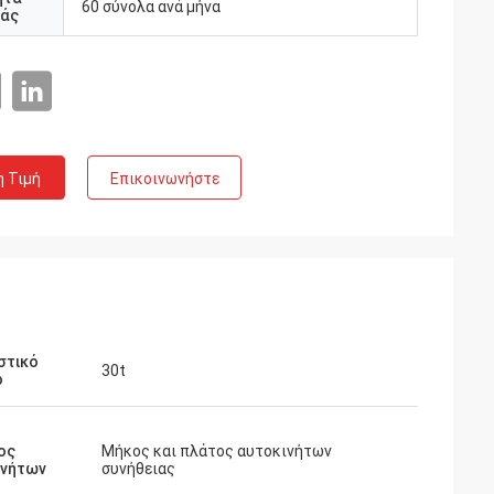
60 σύνολα ανά μήνα
άς
η Τιμή
Επικοινωνήστε
n
ίρηση 5 αστεριών.
στικό
30t
ο
μαι πελάτης
ος
Μήκος και πλάτος αυτοκινήτων
ινήτων
συνήθειας