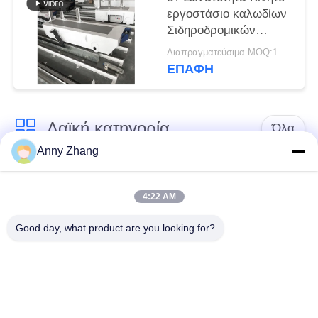
εργοστάσιο καλωδίων
Σιδηροδρομικών
καροτσών μεταφοράς
Διαπραγματεύσιμα MOQ:1 τεμάχιο
υλικού
ΕΠΑΦΉ
Λαϊκή κατηγορία
Όλα
Anny Zhang
κάρρο μεταφοράς
trackless κάρρο
μπαταριών
μεταφοράς
4:22 AM
Good day, what product are you looking for?
κάρρο μεταφοράς
AGV αυτόματο
ραγών
καθοδηγημένο όχημα
Μηχανοποιημένο
Βιομηχανικοί τροχοί
καροτσάκι