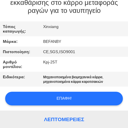
ΈΛΕΓΧΟΣ
εκκαθάρισης στο κάρρο μεταφοράς
ραγών για το ναυπηγείο
ΜΑΣ
Τόπος
Xinxiang
ΕΛΆΤΕ
καταγωγής:
ΣΕ
Μάρκα:
BEFANBY
ΕΠΑΦΉ
Πιστοποίηση:
CE,SGS,ISO9001
ΜΕ
Αριθμό
Kpj-25T
μοντέλου:
ΕΙΔΉΣΕΙΣ
Ειδικότερα:
,
Μηχανοποιημένα βιομηχανικά κάρρα
μηχανοποιημένα κάρρα καροτσακιών
ΖΗΤΉΣΤΕ
ΕΠΑΦΉ!
ΈΝΑ
ΑΠΌΣΠΑΣΜΑ
ΛΕΠΤΟΜΈΡΕΙΕΣ