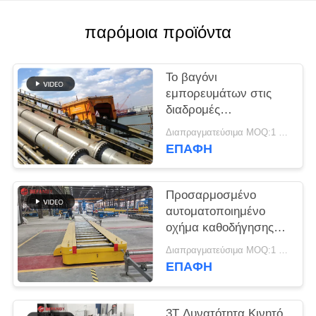
SITEMAP
παρόμοια προϊόντα
PRIVACY
POLICY
Το βαγόνι
εμπορευμάτων στις
διαδρομές
μηχανοποίησε τα
Διαπραγματεύσιμα MOQ:1 ομάδα
βιομηχανικά κάρρα,
ΕΠΑΦΉ
βαγονέτο μεταφοράς
ραγών με την κλίση
Προσαρμοσμένο
αυτοματοποιημένο
οχήμα καθοδήγησης
σιδηροδρόμου με ρόλο
Διαπραγματεύσιμα MOQ:1 σύνολο/σύνολα
ΕΠΑΦΉ
3T Δυνατότητα Κινητό