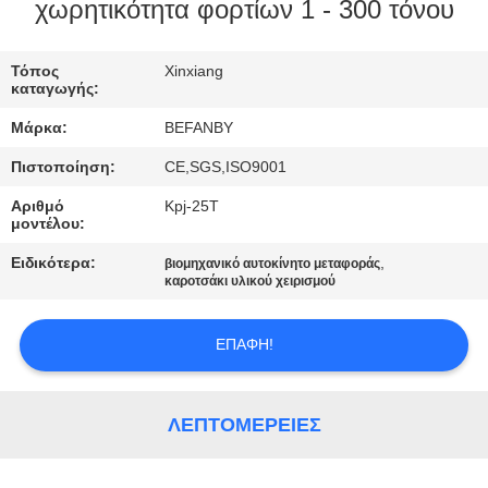
ΈΛΕΓΧΟΣ
χωρητικότητα φορτίων 1 - 300 τόνου
ΜΑΣ
Τόπος
Xinxiang
καταγωγής:
ΕΛΆΤΕ
Μάρκα:
BEFANBY
ΣΕ
Πιστοποίηση:
CE,SGS,ISO9001
ΕΠΑΦΉ
Αριθμό
Kpj-25T
ΜΕ
μοντέλου:
Ειδικότερα:
,
βιομηχανικό αυτοκίνητο μεταφοράς
ΕΙΔΉΣΕΙΣ
καροτσάκι υλικού χειρισμού
ΕΠΑΦΉ!
ΖΗΤΉΣΤΕ
ΈΝΑ
ΑΠΌΣΠΑΣΜΑ
ΛΕΠΤΟΜΈΡΕΙΕΣ