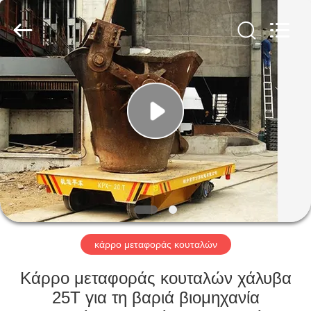
Hundred
Percent
Electrical
and
Mechanical
Co.,Ltd.
All
Rights
ΣΠΊΤΙ
Reserved.
ΠΡΟΪΌΝΤΑ
ΠΕΡΊΠΟΥ
ΕΜΕΊΣ
ΓΎΡΟΣ
ΕΡΓΟΣΤΑΣΊΩΝ
κάρρο μεταφοράς κουταλών
Κάρρο μεταφοράς κουταλών χάλυβα
ΠΟΙΟΤΙΚΌΣ
25T για τη βαριά βιομηχανία