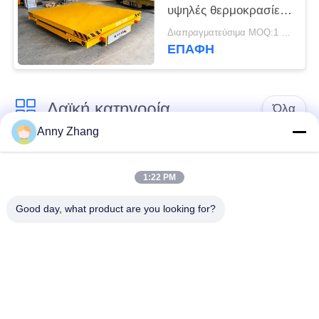
υψηλές θερμοκρασίες
με λειτουργία
Διαπραγματεύσιμα MOQ:1 σύνολο/σύνολα
υδραυλικής ανατροπής
ΕΠΑΦΉ
Λαϊκή κατηγορία
Όλα
Anny Zhang
κάρρο μεταφοράς
trackless κάρρο
μπαταριών
μεταφοράς
1:22 PM
Good day, what product are you looking for?
κάρρο μεταφοράς
AGV αυτόματο
ραγών
καθοδηγημένο όχημα
Μηχανοποιημένο
Βιομηχανικοί τροχοί
καροτσάκι
Mecanum
μεταφοράς