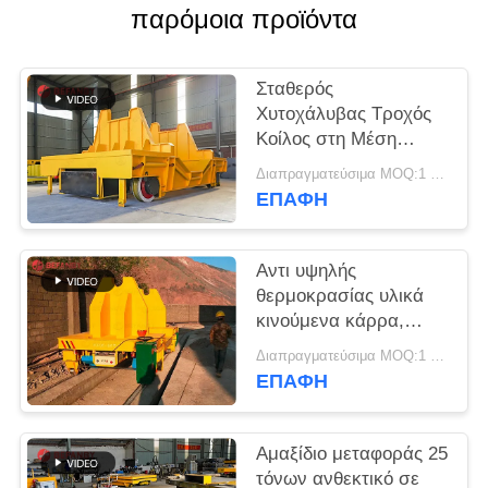
SITEMAP
παρόμοια προϊόντα
PRIVACY
Σταθερός
POLICY
Χυτοχάλυβας Τροχός
Κοίλος στη Μέση
Κάρου Μεταφοράς
Διαπραγματεύσιμα MOQ:1 σύνολο/σύνολα
Χυτηρίου
ΕΠΑΦΉ
Αντι υψηλής
θερμοκρασίας υλικά
κινούμενα κάρρα,
υλική κουτάλα
Διαπραγματεύσιμα MOQ:1 Ρυθμίστε / Σετ
μετάλλων κάρρων
ΕΠΑΦΉ
μεταφοράς υψηλής
ταχύτητας για το
χυτήριο
Αμαξίδιο μεταφοράς 25
τόνων ανθεκτικό σε