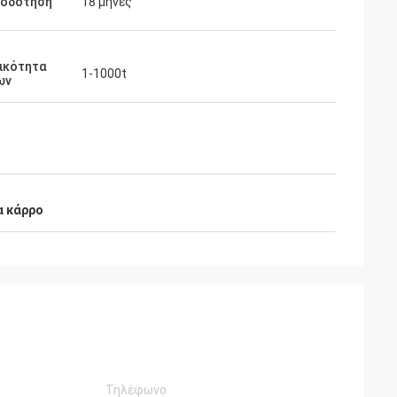
ιοδότηση
18 μήνες
ικότητα
1-1000t
ων
α κάρρο