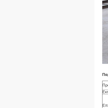
Πα
Πρ
Εκ
Επ