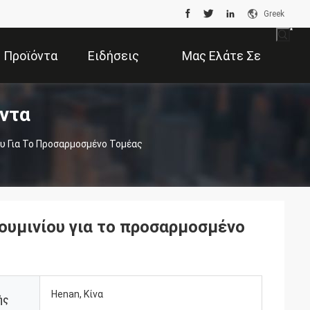
Greek
Προϊόντα
Ειδήσεις
Μας Ελάτε Σε
ντα
Επαφή Με
 Για Το Προσαρμοσμένο Τομέας
υμινίου για το προσαρμοσμένο
Henan, Κίνα
ής