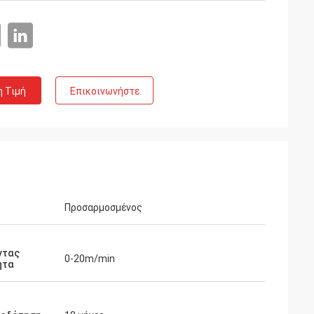
η Τιμή
Επικοινωνήστε
Προσαρμοσμένος
ντας
0-20m/min
ητα