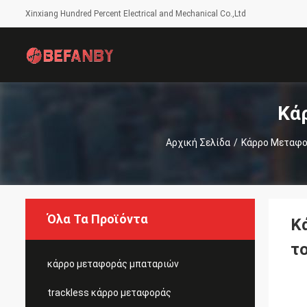
Xinxiang Hundred Percent Electrical and Mechanical Co.,Ltd
Κά
Αρχική Σελίδα
/
Κάρρο Μεταφο
Όλα Τα Προϊόντα
Κ
τ
κάρρο μεταφοράς μπαταριών
trackless κάρρο μεταφοράς