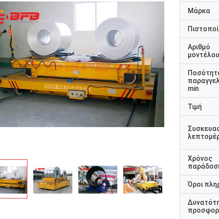
Μάρκα
Πιστοποί
Αριθμό
μοντέλο
Ποσότητ
παραγγελ
min
Τιμή
Συσκευα
λεπτομέρ
Χρόνος
παράδοσ
Όροι πλη
Δυνατότ
προσφορ