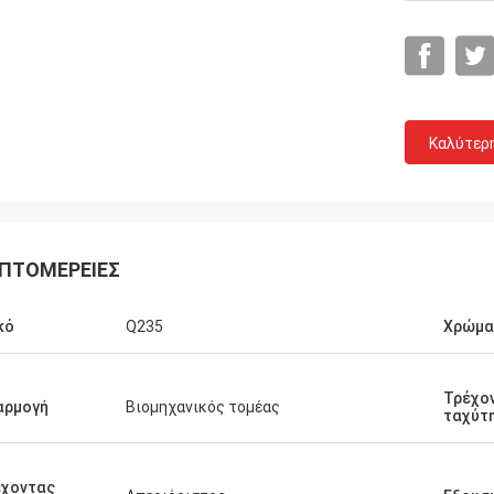
Καλύτερ
ΠΤΟΜΈΡΕΙΕΣ
Ceyhan
κό
Q235
Χρώμα
Είστε πραγματικά επιχείρηση 5 αστεριών.
ελπίδα που μπορώ να είμαι πελάτης
Τρέχο
αρμογή
Βιομηχανικός τομέας
πέντε αστεριών!
ταχύτ
έχοντας