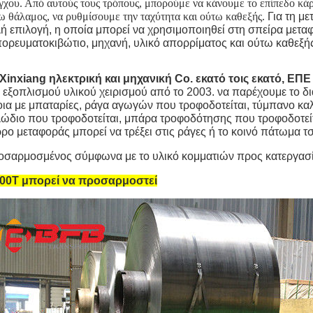
γχου. Από αυτούς τους τρόπους, μπορούμε να κάνουμε το επίπεδο κάρρ
ω θάλαμος, να ρυθμίσουμε την ταχύτητα και ούτω καθεξής
.
Για τη μ
ή επιλογή, η οποία μπορεί να χρησιμοποιηθεί στη σπείρα μετα
ορευματοκιβώτιο, μηχανή, υλικό απορρίματος και ούτω καθεξή
Xinxiang ηλεκτρική και μηχανική Co. εκατό τοις εκατό, ΕΠΕ
 εξοπλισμού υλικού χειρισμού από το 2003. να παρέχουμε το δ
οια με μπαταρίες, ράγα αγωγών που τροφοδοτείται, τύμπανο κ
ώδιο που τροφοδοτείται, μπάρα τροφοδότησης που τροφοδοτείτα
ρο μεταφοράς μπορεί να τρέξει στις ράγες ή το κοινό πάτωμα τσ
οσαρμοσμένος σύμφωνα με το υλικό κομματιών προς κατεργασ
500T μπορεί να προσαρμοστεί