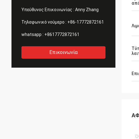
απ
ευτυχές να κάνει τη συνεργασία με σας.
Υπεύθυνος Επικοινωνίας :
Anny Zhang
Τηλεφωνικό νούμερο :
+86-17772872161
Λιμ
whatsapp :
+8617772872161
Τύ
Επικοινωνία
λει
Επι
ΑΦ