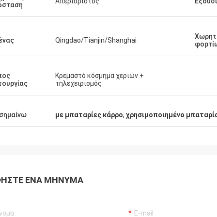
Απεριόριστος
Εξουσ
όσταση
Χωρητ
ένας
Qingdao/Tianjin/Shanghai
φορτί
πος
Κρεμαστό κόσμημα χεριών +
τουργίας
τηλεχειρισμός
σημαίνω
με μπαταρίες κάρρο
,
χρησιμοποιημένο μπαταρί
ΉΣΤΕ ΈΝΑ ΜΉΝΥΜΑ