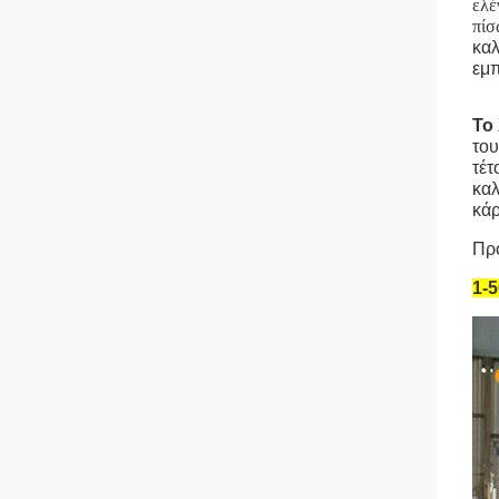
ελέ
πίσ
καλ
εμπ
Το 
του
τέτ
καλ
κάρ
Πρ
1-