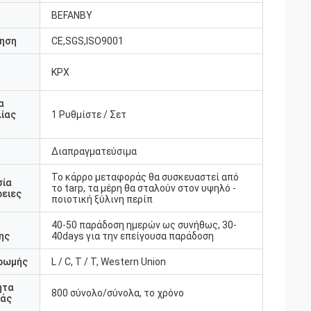
BEFANBY
ηση
CE,SGS,ISO9001
KPX
υ
α
ίας
1 Ρυθμίστε / Σετ
Διαπραγματεύσιμα
Το κάρρο μεταφοράς θα συσκευαστεί από
σία
το tarp, τα μέρη θα σταλούν στον υψηλό -
ειες
ποιοτική ξύλινη περίπ
40-50 παράδοση ημερών ως συνήθως, 30-
ης
40days για την επείγουσα παράδοση
ρωμής
L / C, T / T, Western Union
ητα
800 σύνολο/σύνολα, το χρόνο
άς