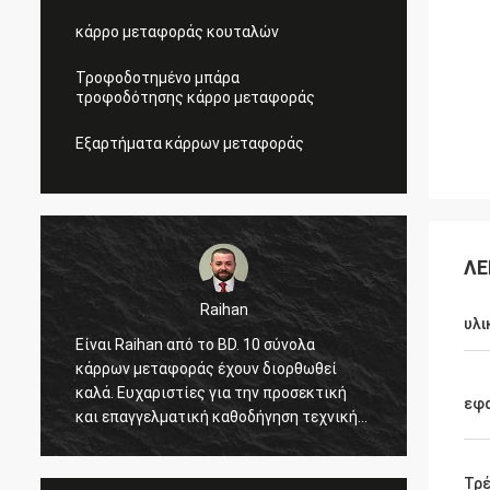
κάρρο μεταφοράς κουταλών
Τροφοδοτημένο μπάρα
τροφοδότησης κάρρο μεταφοράς
Εξαρτήματα κάρρων μεταφοράς
ΛΕ
Mohammed
υλι
σύνολα
Γεια, είναι την πρώτη φορά μου να έρθω
ιορθωθεί
στην Κίνα και να επισκεφτώ το
προσεκτική
εργοστάσιο δύο φορές σε ένα έτος, η
εφ
ηση τεχνικής
άριστη υπηρεσία με κίνησε ξανά και ξανά
δα που όλα
και μοιράζεται πολλά ενδιαφέροντα
αναμένει στην
πράγματα με με. Και το στοιχείο έχει
Τρ
ία με σας!
αρχίσει εργασμένος στο εργοστάσιό μας,