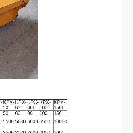
-
KPX-
KPX-
KPX-
KPX-
KPX-
50t
63t
80t
100t
150t
50
63
80
100
150
0
5500
5600
6000
6500
10000
0
2500
2500
2600
2800
3000