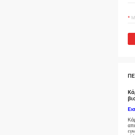
ΠΕ
Κά
βι
Ει
Κάρ
από
εγκ