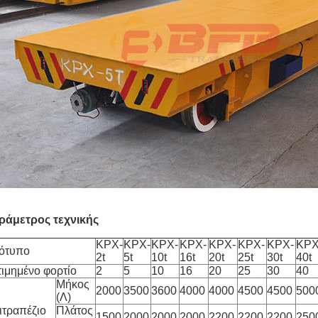
ράμετρος τεχνικής
KPX-
KPX-
KPX-
KPX-
KPX-
KPX-
KPX-
KPX
ότυπο
2t
5t
10t
16t
20t
25t
30t
40t
τιμημένο φορτίο
2
5
10
16
20
25
30
40
Μήκος
2000
3500
3600
4000
4000
4500
4500
500
(Λ)
ιτραπέζιο
Πλάτος
1500
2000
2000
2000
2200
2200
2200
250