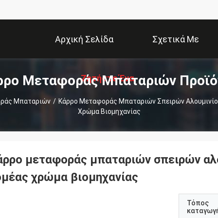
Αρχική Σελίδα
Σχετικά Με
ρρο Μεταφοράς Μπαταριών Προϊό
Ζητήστε Ένα
Εμάς
ράς Μπαταριών
/
Κάρρο Μεταφοράς Μπαταριών Σπειρών Αλουμινίου
Χρώμα Βιομηχανίας
Απόσπασμα
άρρο μεταφοράς μπαταριών σπειρών αλο
ομέας χρώμα βιομηχανίας
Τόπος
καταγωγ