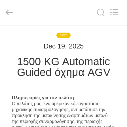
Hundred
Percent
Electrical
and
Mechanical
Co.,Ltd.
All
Rights
ΣΠΊΤΙ
Reserved.
CASES
Dec 19, 2025
ΠΡΟΪΌΝΤΑ
1500 KG Automatic
ΠΕΡΊΠΟΥ
Guided όχημα AGV
ΕΜΕΊΣ
ΓΎΡΟΣ
Πληροφορίες για τον πελάτη:
ΕΡΓΟΣΤΑΣΊΩΝ
Ο πελάτης μας, ένα αμερικανικό εργοστάσιο
μηχανικής συναρμολόγησης, αντιμετώπισε την
πρόκληση της μετακίνησης εξαρτημάτων μεταξύ
ΠΟΙΟΤΙΚΌΣ
της περιοχής συναρμολόγησης, της περιοχής