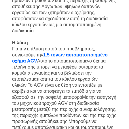
ΈΛΕΓΧΟΣ
ημιτελών προϊόντων και της περιοχής προσωρινής
αποθήκευσης.Λόγω των υψηλών δαπανών
εργασίας και των ζητημάτων διαχείρισης,
ΜΑΣ
αποφάσισαν να σχεδιάσουν αυτή τη διαδικασία
κύκλου εργασιών ως μια αυτοματοποιημένη
ΕΛΆΤΕ
διαδικασία.
ΣΕ
Η λύση:
ΕΠΑΦΉ
Για την επίλυση αυτού του προβλήματος,
συνιστούμε την
1.5 τόνων αυτοματοποιημένο
ΜΕ
οχήμα AGV
Αυτό το αυτοματοποιημένο όχημα
πλοήγησης μπορεί να μεταφέρει αυτόματα τα
κομμάτια εργασίας και να βελτιώσει την
ΕΙΔΉΣΕΙΣ
αποτελεσματικότητα του κύκλου εργασιών
υλικών.Το AGV είναι σε θέση να εντοπίζει με
ακρίβεια και να αποφεύγει τα εμπόδια για να
ΖΗΤΉΣΤΕ
εξασφαλίσει την ασφαλή μεταφοράΜε την εισαγωγή
ΈΝΑ
του μηχανικού τροχού AGV στη διαδικασία
μετατροπής μεταξύ της περιοχής συναρμολόγησης,
ΑΠΌΣΠΑΣΜΑ
της περιοχής ημιτελών προϊόντων και της περιοχής
προσωρινής αποθήκευσης,Μπορούμε να
πετύχουμε αποτελεσματική και αυτοματοποιημένη